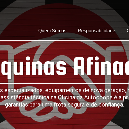
Quem Somos
Responsabilidade
quinas Afina
is especializados, equipamentos de nova geração, 
 assistência técnica na Oficina da Autocoope é a pr
garantias para uma frota segura e de confiança.