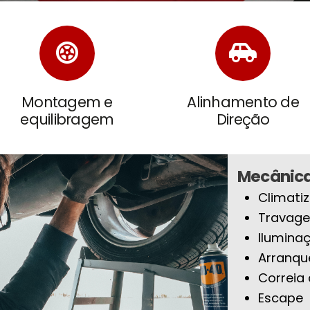
Montagem e
Alinhamento de
equilibragem
Direção
Mecânic
Climati
Travag
Ilumina
Arranque
Correia 
Escape