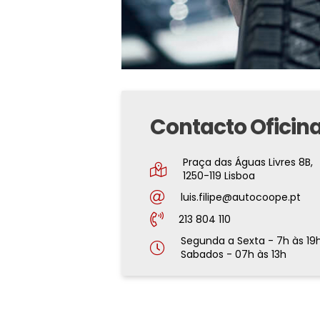
Contacto Oficin
Praça das Águas Livres 8B,
1250-119 Lisboa
luis.filipe@autocoope.pt
213 804 110
Segunda a Sexta
- 7h às 19
Sabados
- 07h às 13h