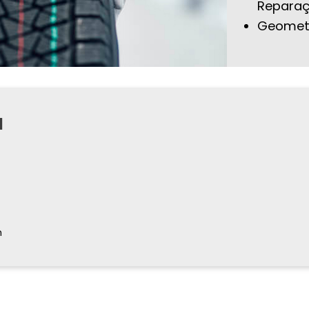
Reparaç
Geometr
a
h