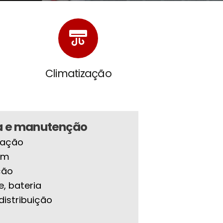
Climatização
a e manutenção
zação
em
ção
, bateria
distribuição