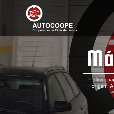
Má
Profissiona
origem. A