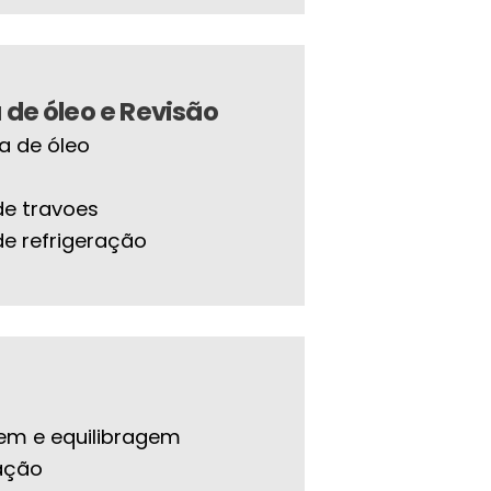
de óleo e Revisão
 de óleo
de travoes
de refrigeração
m e equilibragem
ação