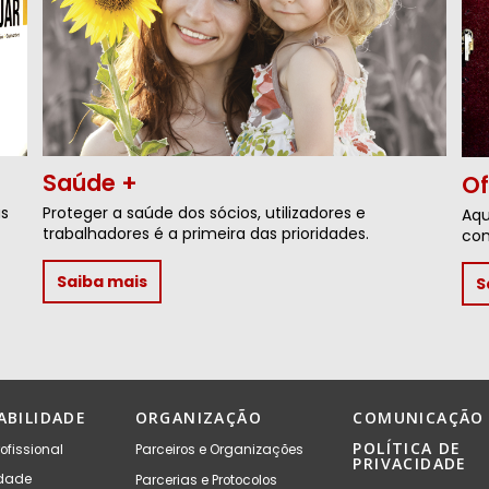
Saúde +
Of
as
Proteger a saúde dos sócios, utilizadores e
Aqu
trabalhadores é a primeira das prioridades.
com
Saiba mais
S
ABILIDADE
ORGANIZAÇÃO
COMUNICAÇÃO
POLÍTICA DE
ofissional
Parceiros e Organizações
PRIVACIDADE
idade
Parcerias e Protocolos