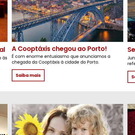
A Cooptáxis chegou ao Porto!
al
Se
É com enorme entusiasmo que anunciamos a
o às
Jun
chegada da Cooptáxis à cidade do Porto.
ref
Saiba mais
S