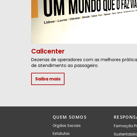
Callcenter
Dezenas de operadores com as melhores prátic
de atendimento ao passageiro.
Saiba mais
QUEM SOMOS
RESPONS
Orgãos Sociais
Formação Pr
Estatutos
Sustentabil